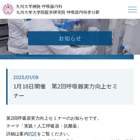
HOME
お知らせ
呼吸器内科について
研修・入局案内
2025/01/09
1月18日開催 第2回呼吸器実力向上セミ
診療グループ
ナー
患者さんへ
第2回呼吸器実力向上セミナーのお知らせです。
テーマ「実践！人工呼吸器・抗菌薬」
同窓会
詳細は案内
PDF
をご覧ください。